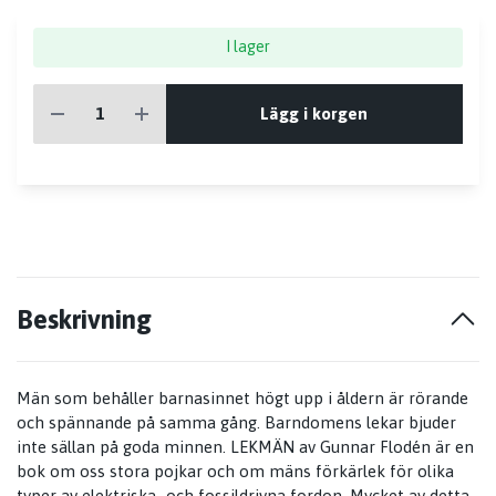
I lager
Lägg i korgen
Beskrivning
Män som behåller barnasinnet högt upp i åldern är rörande
och spännande på samma gång. Barndomens lekar bjuder
inte sällan på goda minnen. LEKMÄN av Gunnar Flodén är en
bok om oss stora pojkar och om mäns förkärlek för olika
typer av elektriska- och fossildrivna fordon. Mycket av detta