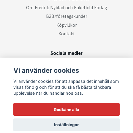
Om Fredrik Nyblad och Raketbild Förlag
B2B/företagskunder
Köpvillkor
Kontakt
Sociala medier
Vi använder cookies
Vi använder cookies för att anpassa det innehåll som
visas för dig och för att du ska få bästa tänkbara
Missa inga nyheter - prenumerera på Raketbilds
nyhetsbrev!
upplevelse när du handlar hos oss.
Prenumerera
Godkänn alla
Inställningar