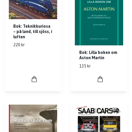
Bok: Teknikkuriosa
– på land, till sjöss, i
luften
220 kr
Bok: Lilla boken om
Aston Martin
135 kr