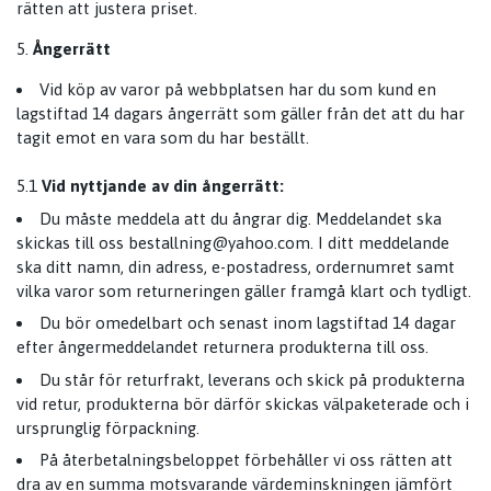
rätten att justera priset.
Ångerrätt
Vid köp av varor på webbplatsen har du som kund en
lagstiftad 14 dagars ångerrätt som gäller från det att du har
tagit emot en vara som du har beställt.
5.1
Vid nyttjande av din ångerrätt:
Du måste meddela att du ångrar dig. Meddelandet ska
skickas till oss
bestallning@yahoo.com
. I ditt meddelande
ska ditt namn, din adress, e-postadress, ordernumret samt
vilka varor som returneringen gäller framgå klart och tydligt.
Du bör omedelbart och senast inom lagstiftad 14 dagar
efter ångermeddelandet returnera produkterna till oss.
Du står för returfrakt, leverans och skick på produkterna
vid retur, produkterna bör därför skickas välpaketerade och i
ursprunglig förpackning.
På återbetalningsbeloppet förbehåller vi oss rätten att
dra av en summa motsvarande värdeminskningen jämfört