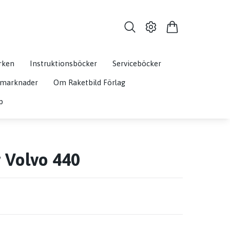
rken
Instruktionsböcker
Serviceböcker
& marknader
Om Raketbild Förlag
p
 Volvo 440