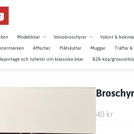
rken
Modellbilar
Volvobroschyrer
Vykort & bokmä
istermärken
Affischer
Plåtskyltar
Muggar
Träffar 
Reportage och nyheter om klassiska bilar
B2B-köp/grossistkö
Broschyr
40 kr