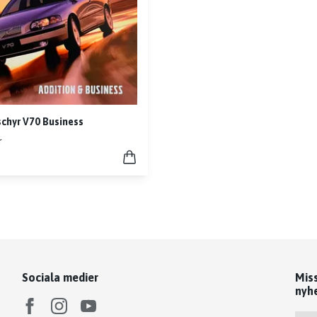
chyr V70 Business
r
Sociala medier
Mis
nyh