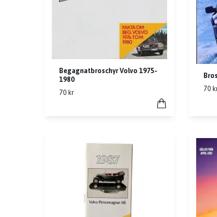
Begagnatbroschyr Volvo 1975-
Bros
1980
70 k
70 kr