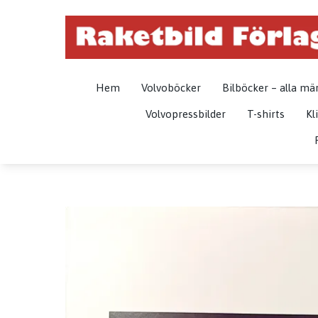
Hem
Volvoböcker
Bilböcker – alla mä
Volvopressbilder
T-shirts
Kl