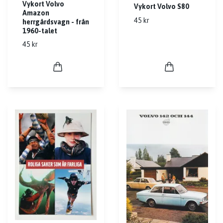
Vykort Volvo
Vykort Volvo S80
Amazon
45 kr
herrgårdsvagn - från
1960-talet
45 kr