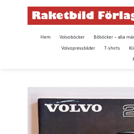
Hem
Volvoböcker
Bilböcker – alla mä
Volvopressbilder
T-shirts
Kl