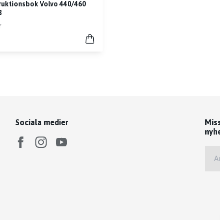
ruktionsbok Volvo 440/460
3
r
Sociala medier
Mis
nyh