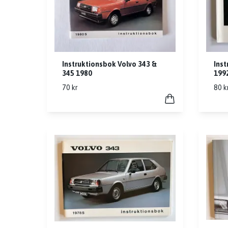
Instruktionsbok Volvo 343 &
Inst
345 1980
199
70 kr
80 k