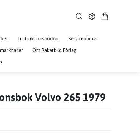
rken
Instruktionsböcker
Serviceböcker
& marknader
Om Raketbild Förlag
p
ionsbok Volvo 265 1979