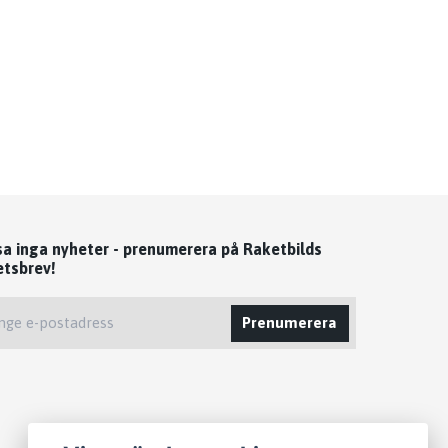
sa inga nyheter - prenumerera på Raketbilds
etsbrev!
Prenumerera