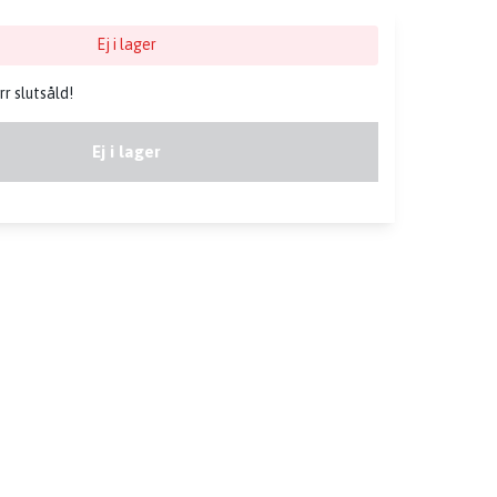
Ej i lager
r slutsåld!
Ej i lager