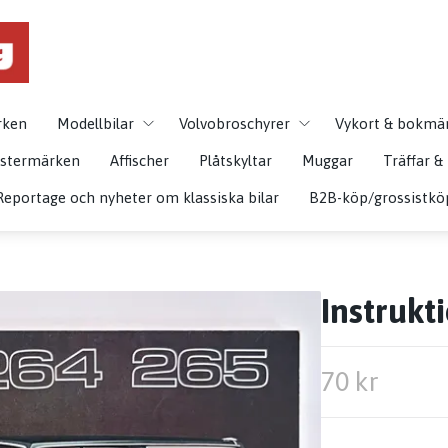
rken
Modellbilar
Volvobroschyrer
Vykort & bokmä
istermärken
Affischer
Plåtskyltar
Muggar
Träffar 
Reportage och nyheter om klassiska bilar
B2B-köp/grossistkö
Instrukt
70 kr