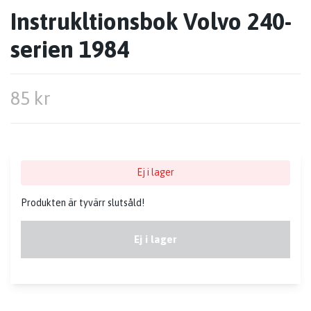
Instrukltionsbok Volvo 240-
serien 1984
85 kr
Ej i lager
Produkten är tyvärr slutsåld!
Ej i lager