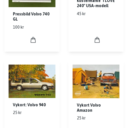
Klistermärke "I LOVE
240" USA-modell
45 kr
Pressbild Volvo 740
GL
100 kr
Vykort: Volvo 940
Vykort Volvo
Amazon
25 kr
25 kr