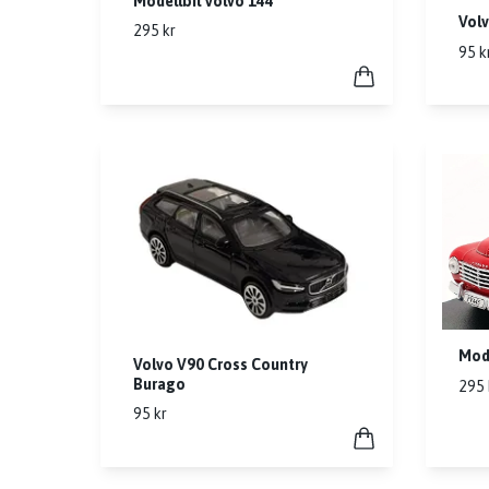
Modellbil Volvo 144
Volv
295 kr
95 k
Mode
Volvo V90 Cross Country
Burago
295 
95 kr