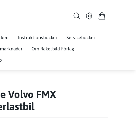
rken
Instruktionsböcker
Serviceböcker
& marknader
Om Raketbild Förlag
p
te Volvo FMX
rlastbil