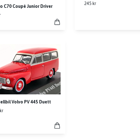
245 kr
o C70 Coupé Junior Driver
r
llbil Volvo PV 445 Duett
kr