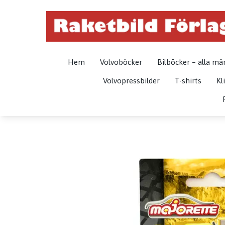
Hem
Volvoböcker
Bilböcker – alla mä
Volvopressbilder
T-shirts
Kl