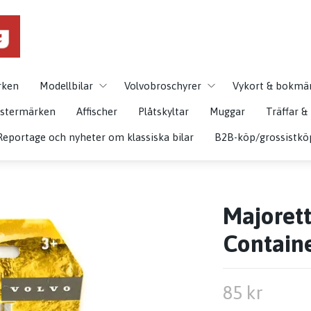
rken
Modellbilar
Volvobroschyrer
Vykort & bokmä
istermärken
Affischer
Plåtskyltar
Muggar
Träffar 
Reportage och nyheter om klassiska bilar
B2B-köp/grossistkö
Majoret
Containe
85 kr