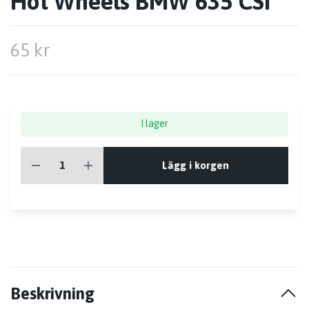
Hot Wheels BMW 635 CSi
65 kr
I lager
Lägg i korgen
Beskrivning