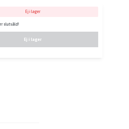
Ej i lager
r slutsåld!
Ej i lager