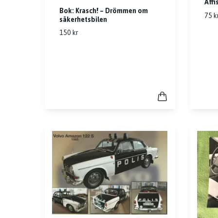
Affi
Bok: Krasch! – Drömmen om
75 k
säkerhetsbilen
150 kr