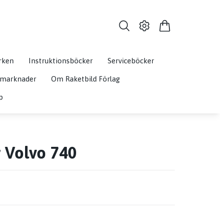
rken
Instruktionsböcker
Serviceböcker
& marknader
Om Raketbild Förlag
p
 Volvo 740