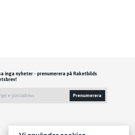
sa inga nyheter - prenumerera på Raketbilds
etsbrev!
Prenumerera