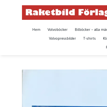
Hem
Volvoböcker
Bilböcker – alla mä
Volvopressbilder
T-shirts
Kl