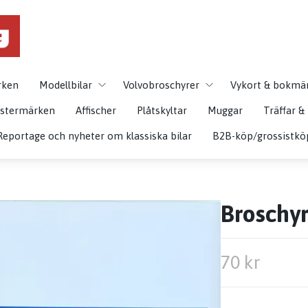
rken
Modellbilar
Volvobroschyrer
Vykort & bokmä
istermärken
Affischer
Plåtskyltar
Muggar
Träffar 
Reportage och nyheter om klassiska bilar
B2B-köp/grossistkö
Broschyr
70 kr