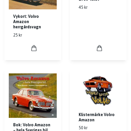
45 kr
Vykort: Volvo
Amazon
herrgårdsvagn
25 kr
Klistermärke Volvo
Amazon
Bok: Volvo Amazon
50 kr
– hela Sveriges bil