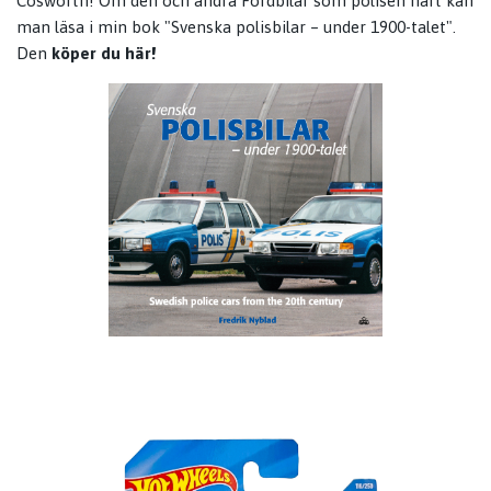
Cosworth! Om den och andra Fordbilar som polisen haft kan
man läsa i min bok "Svenska polisbilar – under 1900-talet".
Den
köper du här!