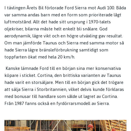
I tävlingen Årets Bil förlorade Ford Sierra mot Audi 100. Båda
var samma andas barn med en form som prioriterade lågt
luftmotstånd. Allt det hade sitt ursprung i 1970-talets
oljekriser, bilarna måste helt enkelt bli snålare. God
aerodynamik, lägre vikt och en högre utväxling gav resultat.
Om man jämförde Taunus och Sierra med samma motor så
hade Sierra lägre bränsleförbrukning samtidigt som
toppfarten ökat med hela 20 km/h.
Kanske lämnade Ford till en början sina mer konservativa
köpare i sticket. Cortina, den brittiska varianten av Taunus
hade varit en storsäljare. Men till en början gick det trögare
att sälja Sierra i Storbritannien, vilket delvis kunde förklaras
med bonusar till handlare som sålde ut lagret av Cortina.
Från 1987 fanns också en fyrdörrarsmodell av Sierra.